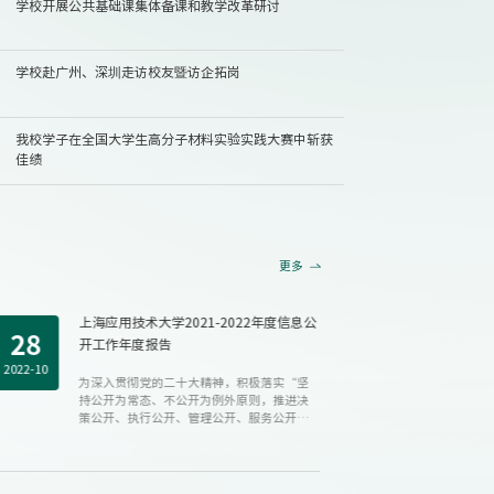
学校开展公共基础课集体备课和教学改革研讨
学校赴广州、深圳走访校友暨访企拓岗
础课集体备课和教学改革研讨
学校举办2026（第十二届）全国香料香精
年会
我校学子在全国大学生高分子材料实验实践大赛中斩获
佳绩
2026-08-07
更多
上海应用技术大学2021-2022年度信息公
上
28
25
开工作年度报告
2022-10
2021-10
为深入贯彻党的二十大精神，积极落实“坚
持公开为常态、不公开为例外原则，推进决
策公开、执行公开、管理公开、服务公开、
结...
公.